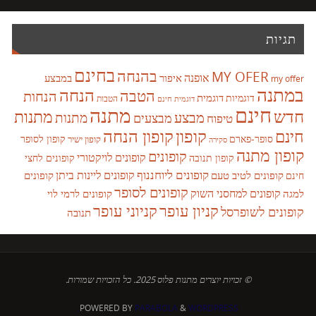
תגיות
בחינם
בהנחה
MY OFER
אופנה
איפור
במבצע
my offer
במתנה
הנחה
הטבה
הנחות
דוגמית
דוגמיות
הטבות
דוגמית חינם
חינם
מתנה
חדש
מתנות
מבצע
מבצעים
מתנות
טיפוח
קופון
חינם
קופון הנחה
סופר-פארם
קופון לסופר
קופון ישיר
סקירה
קופון מתנה
קופונים
קופונים לויקטורי
קופונים לחצי
קופון תנובה
קופונים ליוחננוף
קופונים ליינות ביתן
קופונים לטיב טעם
קופונים
חינם
קופונים לסופר
קופונים למחסני השוק
למגה
קופונים לרמי לוי
קניון עופר
קניוני עופר
קופונים לשופרסל
תנובה
© זכויות יוצרים מתנות פלוס 2025. כל הזכויות שמורות.
POWERED BY
PARABOLA
&
WORDPRESS.