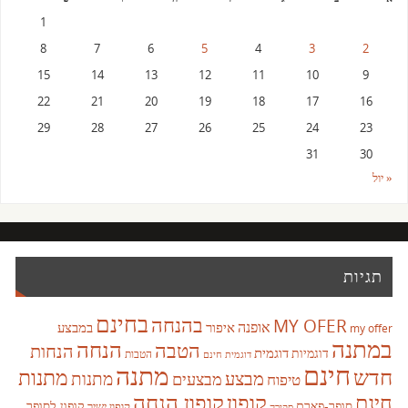
1
8
7
6
5
4
3
2
15
14
13
12
11
10
9
22
21
20
19
18
17
16
29
28
27
26
25
24
23
31
30
« יול
תגיות
בחינם
בהנחה
MY OFER
אופנה
איפור
במבצע
my offer
במתנה
הנחה
הטבה
הנחות
דוגמית
דוגמיות
הטבות
דוגמית חינם
חינם
מתנה
חדש
מתנות
מבצע
מבצעים
מתנות
טיפוח
קופון
חינם
קופון הנחה
סופר-פארם
קופון לסופר
קופון ישיר
סקירה