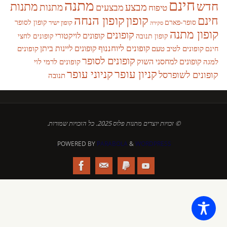
חינם
מתנה
חדש
מתנות
מבצע
מבצעים
מתנות
טיפוח
קופון
חינם
קופון הנחה
סופר-פארם
קופון לסופר
קופון ישיר
סקירה
קופון מתנה
קופונים
קופונים לויקטורי
קופונים לחצי
קופון תנובה
קופונים ליוחננוף
קופונים ליינות ביתן
קופונים לטיב טעם
קופונים
חינם
קופונים לסופר
קופונים למחסני השוק
למגה
קופונים לרמי לוי
קניון עופר
קניוני עופר
קופונים לשופרסל
תנובה
© זכויות יוצרים מתנות פלוס 2025. כל הזכויות שמורות.
POWERED BY
PARABOLA
&
WORDPRESS.