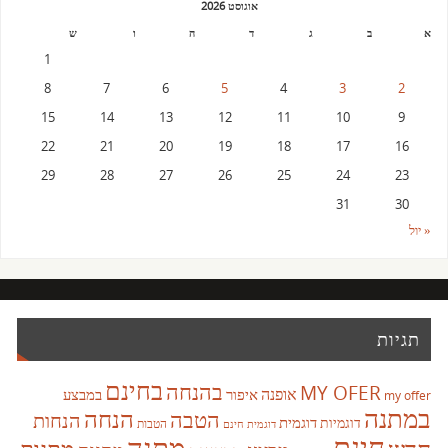
אוגוסט 2026
א
ב
ג
ד
ה
ו
ש
1
8
7
6
5
4
3
2
15
14
13
12
11
10
9
22
21
20
19
18
17
16
29
28
27
26
25
24
23
31
30
« יול
תגיות
בחינם
בהנחה
MY OFER
אופנה
איפור
במבצע
my offer
במתנה
הנחה
הטבה
הנחות
דוגמית
דוגמיות
הטבות
דוגמית חינם
חינם
מתנה