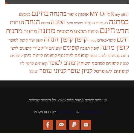
בחינם
בהנחה
MY OFER
אופנה
איפור
במבצע
my offer
במתנה
הנחה
הטבה
הנחות
דוגמית
דוגמיות
הטבות
דוגמית חינם
חינם
מתנה
חדש
מתנות
מבצע
מבצעים
מתנות
טיפוח
קופון
חינם
קופון הנחה
סופר-פארם
קופון לסופר
קופון ישיר
סקירה
קופון מתנה
קופונים
קופונים לויקטורי
קופונים לחצי
קופון תנובה
קופונים ליוחננוף
קופונים ליינות ביתן
קופונים לטיב טעם
קופונים
חינם
קופונים לסופר
קופונים למחסני השוק
למגה
קופונים לרמי לוי
קניון עופר
קניוני עופר
קופונים לשופרסל
תנובה
© זכויות יוצרים מתנות פלוס 2025. כל הזכויות שמורות.
POWERED BY
PARABOLA
&
WORDPRESS.