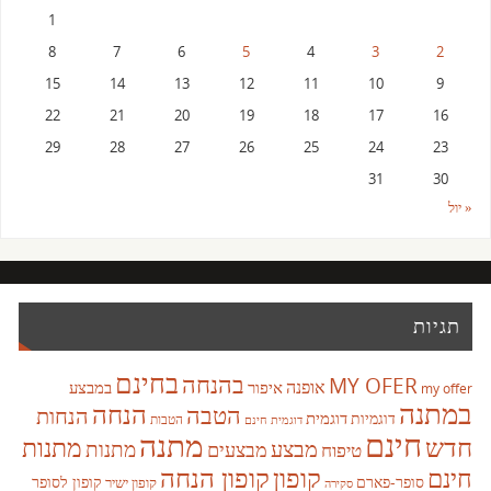
1
8
7
6
5
4
3
2
15
14
13
12
11
10
9
22
21
20
19
18
17
16
29
28
27
26
25
24
23
31
30
« יול
תגיות
בחינם
בהנחה
MY OFER
אופנה
איפור
במבצע
my offer
במתנה
הנחה
הטבה
הנחות
דוגמית
דוגמיות
הטבות
דוגמית חינם
חינם
מתנה
חדש
מתנות
מבצע
מבצעים
מתנות
טיפוח
קופון
חינם
קופון הנחה
סופר-פארם
קופון לסופר
קופון ישיר
סקירה