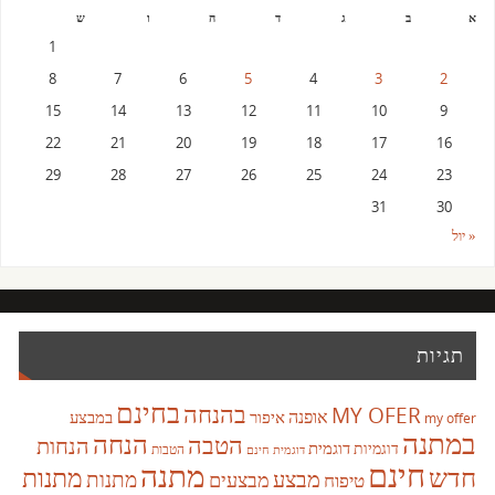
א
ב
ג
ד
ה
ו
ש
1
8
7
6
5
4
3
2
15
14
13
12
11
10
9
22
21
20
19
18
17
16
29
28
27
26
25
24
23
31
30
« יול
תגיות
בחינם
בהנחה
MY OFER
אופנה
איפור
במבצע
my offer
במתנה
הנחה
הטבה
הנחות
דוגמית
דוגמיות
הטבות
דוגמית חינם
חינם
מתנה
חדש
מתנות
מבצע
מבצעים
מתנות
טיפוח