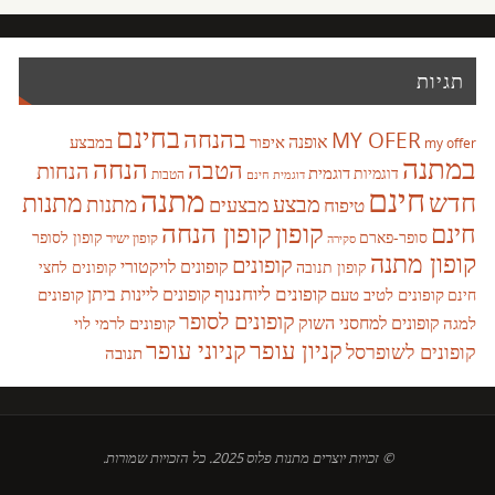
תגיות
בחינם
בהנחה
MY OFER
אופנה
איפור
במבצע
my offer
במתנה
הנחה
הטבה
הנחות
דוגמית
דוגמיות
הטבות
דוגמית חינם
חינם
מתנה
חדש
מתנות
מבצע
מבצעים
מתנות
טיפוח
קופון
חינם
קופון הנחה
סופר-פארם
קופון לסופר
קופון ישיר
סקירה
קופון מתנה
קופונים
קופונים לויקטורי
קופונים לחצי
קופון תנובה
קופונים ליוחננוף
קופונים ליינות ביתן
קופונים לטיב טעם
קופונים
חינם
קופונים לסופר
קופונים למחסני השוק
למגה
קופונים לרמי לוי
קניון עופר
קניוני עופר
קופונים לשופרסל
תנובה
© זכויות יוצרים מתנות פלוס 2025. כל הזכויות שמורות.