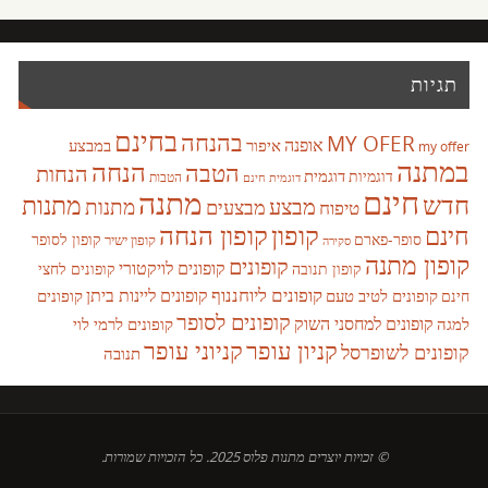
תגיות
בחינם
בהנחה
MY OFER
אופנה
איפור
במבצע
my offer
במתנה
הנחה
הטבה
הנחות
דוגמית
דוגמיות
הטבות
דוגמית חינם
חינם
מתנה
חדש
מתנות
מבצע
מבצעים
מתנות
טיפוח
קופון
חינם
קופון הנחה
סופר-פארם
קופון לסופר
קופון ישיר
סקירה
קופון מתנה
קופונים
קופונים לויקטורי
קופונים לחצי
קופון תנובה
קופונים ליוחננוף
קופונים ליינות ביתן
קופונים לטיב טעם
קופונים
חינם
קופונים לסופר
קופונים למחסני השוק
למגה
קופונים לרמי לוי
קניון עופר
קניוני עופר
קופונים לשופרסל
תנובה
© זכויות יוצרים מתנות פלוס 2025. כל הזכויות שמורות.