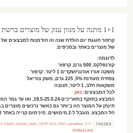
1+1 מתנה על מגוון ענק של מוצרים ברשת קרפור
קרפור חוגגת יום הולדת שנה וזו הזדמנות למבצעים של
של מוצרים באתר ובסניפים.
לדוגמה:
קורנפלקס, 500 גרם, קרפור
משקה אורז אורגני/שקדים 1 ליטר, קרפור
צפתית מעודנת 5%, 225 גרם, משק צוריאל
משקאות חלב, 1 ליטר, תנובה
לכל המבצעים:
כאן
המבצע בתוקף בתאריכים .5.24
תינתן על המוצר הזו ביותר גם כאשר נרכשים מוצרים ב
חל המבצע. מוגבל ל-2 מימושים. מינימום קנייה באתר 200 ₪. בכפוף לתקנון.
1+1
,
carrefour
,
הנחה
,
הנחה לקרפור
,
מבצע
,
מבצעים
,
מבצעים קר
TAGGED
.
PERMALINK