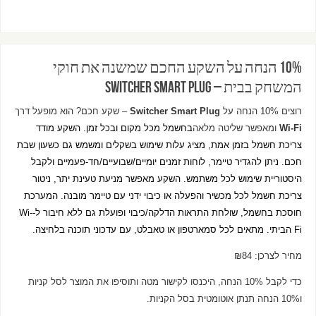
10% הנחה על השקע החכם שמשנה את חוקי
המשחק בבית – Switcher Smart Plug
רוצים 10% הנחה על
Switcher Smart Plug
– שקע חכם? הוא מופעל דרך
Wi-Fi
ומאפשר שליטה מלאה
בחשמל מכל מקום ובכל זמן. השקע מודד
צריכת חשמל בזמן אמת, מציג עלות שימוש בשקלים ומשמש גם כשעון שבת
חכם. ניתן להגדיר טיימר, לוחות זמנים יומיים/שבועיים/חד-פעמיים ולקבל
היסטוריית שימוש לכל משתמש. השקע מאפשר מניעת טעינת יתר, ניטור
צריכת חשמל לכל מכשיר והפעלה או כיבוי ידני עם טיימר מובנה. המערכת
חוסכת בחשמל, שולחת התראות הדלקה/כיבוי ופועלת גם ללא חיבור ל-Wi-
Fi הביתי. מתאים לכל סמארטפון או טאבלט, עם עדכוני תוכנה בלחיצה.
מחיר לצרכן: ₪84
כדי לקבל 10% הנחה, היכנסו לקישור מטה ותוסיפו את המוצר לסל קניות
ו10% הנחה תנתן אוטומטית בסל הקניות.