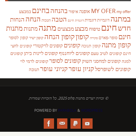
בחינם
בהנחה
MY OFER
אופנה
איפור
במבצע
my offer
במתנה
הנחה
הטבה
הנחות
דוגמית
דוגמיות
הטבות
דוגמית חינם
חינם
מתנה
חדש
מתנות
מבצע
מבצעים
מתנות
טיפוח
קופון
חינם
קופון הנחה
סופר-פארם
קופון לסופר
קופון ישיר
סקירה
קופון מתנה
קופונים
קופונים לויקטורי
קופונים לחצי
קופון תנובה
קופונים ליוחננוף
קופונים ליינות ביתן
קופונים לטיב טעם
קופונים
חינם
קופונים לסופר
קופונים למחסני השוק
למגה
קופונים לרמי לוי
קניון עופר
קניוני עופר
קופונים לשופרסל
תנובה
© זכויות יוצרים מתנות פלוס 2025. כל הזכויות שמורות.
POWERED BY
PARABOLA
&
WORDPRESS.