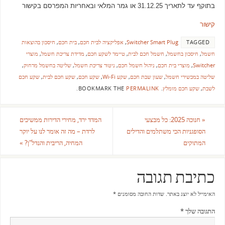
בתוקף עד לתאריך 31.12.25
או גמר המלאי ובאחריות המפרסם בקישור
קישור
TAGGED
Switcher Smart Plug
,
אפליקציה לבית חכם
,
בית חכם
,
חיסכון בהוצאות
חשמל
,
חיסכון בחשמל
,
חשמל חכם לבית
,
טיימר לשקע חכם
,
מדידת צריכת חשמל
,
מוצרי
Switcher
,
מוצרי בית חכם
,
ניהול חשמל חכם
,
ניטור צריכת חשמל
,
שליטה בחשמל מרחוק
,
שליטה במכשירי חשמל
,
שעון שבת חכם
,
שקע Wi-Fi
,
שקע חכם
,
שקע חכם לבית
,
שקע חכם
לשבת
,
שקע חכם מומלץ
.
BOOKMARK THE
PERMALINK
.
«
חנוכה 2025: כל מבצעי
המדד ירד, מחירי הדירות ממשיכים
הסופגניות הכי משתלמים והדילים
לרדת – מה זה אומר לנו על יוקר
המתוקים
המחיה, הריבית והנדל"ן?
»
כתיבת תגובה
האימייל לא יוצג באתר.
שדות החובה מסומנים
*
התגובה שלך
*