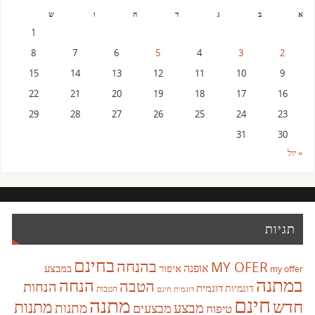
א
ב
ג
ד
ה
ו
ש
1
8
7
6
5
4
3
2
15
14
13
12
11
10
9
22
21
20
19
18
17
16
29
28
27
26
25
24
23
31
30
« יול
תגיות
בחינם
בהנחה
MY OFER
אופנה
איפור
במבצע
my offer
במתנה
הנחה
הטבה
הנחות
דוגמית
דוגמיות
הטבות
דוגמית חינם
חינם
מתנה
חדש
מתנות
מבצע
מבצעים
מתנות
טיפוח