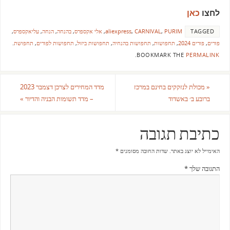
לחצו
כאן
TAGGED
PURIM
,
CARNIVAL
,
aliexpress
,
אלי אקספרס
,
בהנחה
,
הנחה
,
עליאקספרס
,
פורים
,
פורים 2024
,
תחפושות
,
תחפושות בהנחיה
,
תחפושות ביזול
,
תחפושות לפורים
,
תחפושת
.
.
BOOKMARK THE
PERMALINK
«
מכולת לנזקקים בחינם במרכז
מדד המחירים לצרכן דצמבר 2023
ברובע ב׳ באשדוד
– מדד תשומות הבניה והדיור
»
כתיבת תגובה
האימייל לא יוצג באתר.
שדות החובה מסומנים
*
התגובה שלך
*