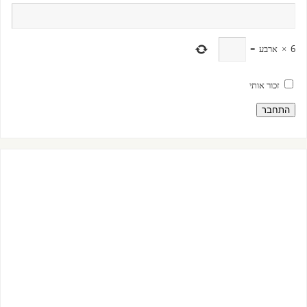
6
×
ארבע
=
זכור אותי
התחבר