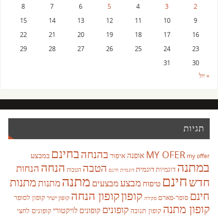
8
7
6
5
4
3
2
15
14
13
12
11
10
9
22
21
20
19
18
17
16
29
28
27
26
25
24
23
31
30
« יול
תגיות
בחינם
בהנחה
MY OFER
אופנה
איפור
במבצע
my offer
במתנה
הנחה
הטבה
הנחות
דוגמית
דוגמיות
הטבות
דוגמית חינם
חינם
מתנה
חדש
מתנות
מבצע
מבצעים
מתנות
טיפוח
קופון
חינם
קופון הנחה
סופר-פארם
קופון לסופר
קופון ישיר
סקירה
קופון מתנה
קופונים
קופונים לויקטורי
קופונים לחצי
קופון תנובה