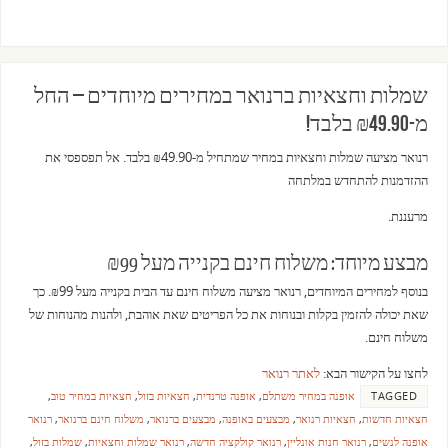
שמלות וחצאיות ברנואר במחירים מיוחדים – החל
מ-₪49.90 בלבד!
רנואר מציעה שמלות וחצאיות במחיר שמתחיל מ-₪49.90 בלבד. אל תפספסי את
ההזדמנות להתחדש במלתחה
מרעננת.
מבצע מיוחד: משלוח חינם בקנייה מעל ₪99
בנוסף למחירים המיוחדים, רנואר מציעה משלוח חינם עד הבית בקנייה מעל ₪99. כך
שאת יכולה להזמין בקלות ובנוחות את כל הפריטים שאת אוהבת, ולהנות מהנוחות של
משלוח חינם.
לחצו על הקישור הבא:
לאתר רנואר
TAGGED
אופנה במחיר משתלם
,
אופנה טרנדית
,
חצאיות בזול
,
חצאיות במחיר טוב
,
חצאיות חדשות
,
חצאיות רנואר
,
מבצעים באופנה
,
מבצעים ברנואר
,
משלוח חינם ברנואר
,
רנואר
אופנה לנשים
,
רנואר חנות אונליין
,
רנואר קולקציה חדשה
,
רנואר שמלות וחצאיות
,
שמלות בזול
,