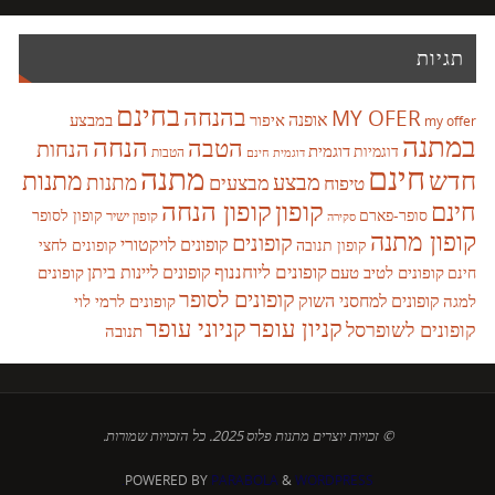
תגיות
בחינם
בהנחה
MY OFER
אופנה
איפור
במבצע
my offer
במתנה
הנחה
הטבה
הנחות
דוגמית
דוגמיות
הטבות
דוגמית חינם
חינם
מתנה
חדש
מתנות
מבצע
מבצעים
מתנות
טיפוח
קופון
חינם
קופון הנחה
סופר-פארם
קופון לסופר
קופון ישיר
סקירה
קופון מתנה
קופונים
קופונים לויקטורי
קופונים לחצי
קופון תנובה
קופונים ליוחננוף
קופונים ליינות ביתן
קופונים לטיב טעם
קופונים
חינם
קופונים לסופר
קופונים למחסני השוק
למגה
קופונים לרמי לוי
קניון עופר
קניוני עופר
קופונים לשופרסל
תנובה
© זכויות יוצרים מתנות פלוס 2025. כל הזכויות שמורות.
POWERED BY
PARABOLA
&
WORDPRESS.