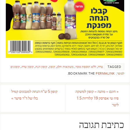
TAGGED
טרה
,
ללא תוספת סוכר
,
משקאות חלב
,
קופון
,
קופון הנח
,
קופון טרה
,
קופונים
לסופר
.
BOOKMARK THE
PERMALINK
.
«
חינם – מתנה – קופון למשקה
קופון 5 ש"ח הנחה למגבונים קמיל
פיוז טי אפרסק 19 קלוריות 1.5
בלו של ד"ר פישר
»
ליטר
כתיבת תגובה