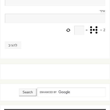
אתר
=
×
2