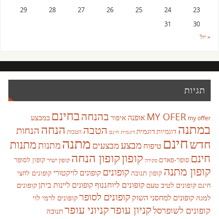
29
28
27
26
25
24
23
31
30
« יול
תגיות
בחינם
בהנחה
MY OFER
אופנה
איפור
במבצע
my offer
במתנה
הנחה
הטבה
הנחות
דוגמית
דוגמיות
הטבות
דוגמית חינם
חינם
מתנה
חדש
מתנות
מבצע
מבצעים
מתנות
טיפוח
קופון
חינם
קופון הנחה
סופר-פארם
קופון לסופר
קופון ישיר
סקירה
קופון מתנה
קופונים
קופונים לויקטורי
קופונים לחצי
קופון תנובה
קופונים ליוחננוף
קופונים ליינות ביתן
קופונים לטיב טעם
קופונים
חינם
קופונים לסופר
קופונים למחסני השוק
למגה
קופונים לרמי לוי
קניון עופר
קניוני עופר
קופונים לשופרסל
תנובה