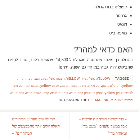
קפוצ'ינו בכוס גדולה
גרניטה
דונאט
מאפה ביס
האם כדאי למהר?
בהחלט כן. מאחר שההטבה מוגבלת ל-14,500 מימושים בלבד, סביר להניח
שהביקוש יהיה גבוה במיוחד גם השנה. תיהנו!
TAGGED
YELLOW
,
אפליקציית YELLOW
,
הטבות אפליקציה
,
הטבות פז
,
חנויות
yellow
,
יום ללא עישון
,
ילו
,
מאפה חינם
,
מאפה מתנה
,
מבצע yellow
,
מבצע קפה
,
פז
,
פיצוי
לציבור
,
קופון yellow
,
קופון פז
,
קופון קפה חינם
,
קופונים חינם
,
קפה ומאפה חינם
,
קפה חינם
,
תביעה ייצוגית פז
.
BOOKMARK THE
PERMALINK
.
«
בנק ישראל הוריד את הריבית –
רמי לוי שוב מפתיע: המחירים
אבל במשק טוענים: "מעט מדי
האלה זולים יותר מהמבצעים של
ומאוחר מדי"
המתחרים?
»