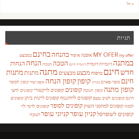
« יול
תגיות
בחינם
בהנחה
MY OFER
אופנה
איפור
במבצע
my offer
במתנה
הנחה
הטבה
הנחות
דוגמית
דוגמיות
הטבות
דוגמית חינם
חינם
מתנה
חדש
מתנות
מבצע
מבצעים
מתנות
טיפוח
קופון
חינם
קופון הנחה
סופר-פארם
קופון לסופר
קופון ישיר
סקירה
קופון מתנה
קופונים
קופונים לויקטורי
קופונים לחצי
קופון תנובה
קופונים ליוחננוף
קופונים ליינות ביתן
קופונים לטיב טעם
קופונים
חינם
קופונים לסופר
קופונים למחסני השוק
למגה
קופונים לרמי לוי
קניון עופר
קניוני עופר
קופונים לשופרסל
תנובה