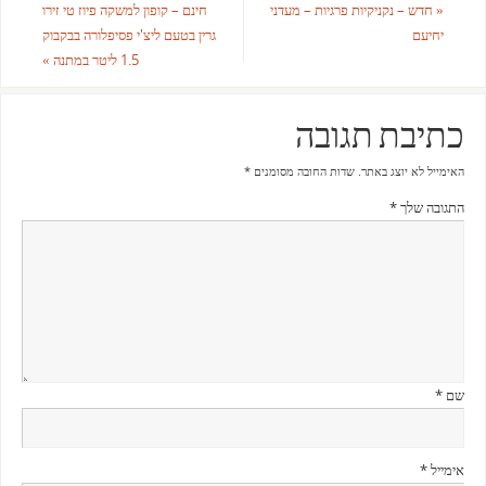
«
חדש – נקניקיות פרגיות – מעדני
חינם – קופון למשקה פיוז טי זירו
יחיעם
גרין בטעם ליצ'י פסיפלורה בבקבוק
1.5 ליטר במתנה
»
כתיבת תגובה
האימייל לא יוצג באתר.
שדות החובה מסומנים
*
התגובה שלך
*
שם
*
אימייל
*