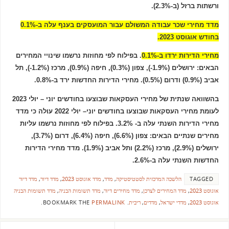
ורשתות ברזל (ב-2.3%).
מדד מחירי שכר עבודה המשולם עבור המועסקים בענף עלה ב-0.1%
בחודש אוגוסט 2023.
מחירי הדירות ירדו ב-0.1%
. בפילוח לפי מחוזות נרשמו שינויי המחירים
הבאים: ירושלים (1.9%-), צפון (0.3%), חיפה (0.9%), מרכז (1.2%-), תל
אביב (0.9%) ודרום (0.5%). מחירי הדירות החדשות ירד ב-0.8%.
בהשוואה שנתית של מחירי העסקאות שבוצעו בחודשים יוני – יולי 2023
לעומת מחירי העסקאות שבוצעו בחודשים יוני– יולי 2022 עולה כי מדד
מחירי הדירות השנתי עלה ב- 3.2%. בפילוח לפי מחוזות נרשמו עליות
מחירים שנתיים הבאים: צפון (6.6%), חיפה (6.4%), דרום (3.7%),
ירושלים (2.9%), מרכז (2.2%) ותל אביב (1.9%). מדד מחירי הדירות
החדשות השנתי עלה ב-2.6%.
TAGGED
הלשכה המרכזית לסטטיסטיקה
,
מדד
,
מדד אוגוסט 2023
,
מדד דיור
,
מדד דיור
אוגוסט 2023
,
מדד המחירים לצרכן
,
מדד מחירים דיור
,
מדד תשומות הבניה
,
מדד תשומות הבניה
אוגוסט 2023
,
מדדי ישראל
,
מדדים
,
ריבית
.
BOOKMARK THE
PERMALINK
.