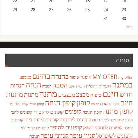
22
21
20
19
18
17
16
29
28
27
26
25
24
23
31
30
« יול
תגיות
בחינם
בהנחה
MY OFER
אופנה
איפור
במבצע
my offer
במתנה
הנחה
הטבה
הנחות
דוגמית
דוגמיות
הטבות
דוגמית חינם
חינם
מתנה
חדש
מתנות
מבצע
מבצעים
מתנות
טיפוח
קופון
חינם
קופון הנחה
סופר-פארם
קופון לסופר
קופון ישיר
סקירה
קופון מתנה
קופונים
קופונים לויקטורי
קופונים לחצי
קופון תנובה
קופונים ליוחננוף
קופונים ליינות ביתן
קופונים לטיב טעם
קופונים
חינם
קופונים לסופר
קופונים למחסני השוק
למגה
קופונים לרמי לוי
קניון עופר
קניוני עופר
קופונים לשופרסל
תנובה