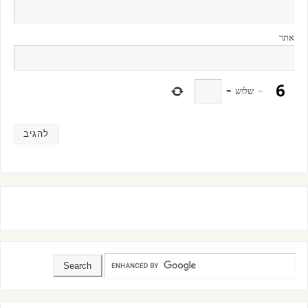
אתר
−
שלוש
=