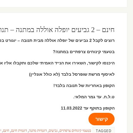
חינם – 2 גביעים יופלה אוללה במתנה – תנובה
רוצים לקבל 2 גביעים של יופלה אוללה מבית תנובה – יוגורט בטעם וניל עם שכבות מפנקות בתחתית,
בטעמי קינוחים צרפתיים במתנה?
היכנסו לקישור, השאירו את הנייד האמיתי שלכם ותקבלו אליו את 2 גביעים יופלה אוללה בחינם לגמ
לאיסוף מרשת שופרסל בלבד (לא כולל אונליין)
הקופון באחריות של תנובה בלבד!
ט.ל.ח. עד גמר המלאי.
הקופון בתוקף עד 11.03.2022
קישור
בטעמי קינוחים צרפתיים
,
גביעים
,
דוגמיות מתנה
,
דוגמית חינם
,
חינם
,
י
TAGGED