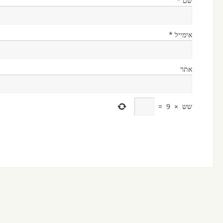
שם
*
אימייל
*
אתר
שש
×
9
=