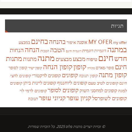
תגיות
בחינם
בהנחה
MY OFER
אופנה
איפור
במבצע
my offer
במתנה
הנחה
הטבה
הנחות
דוגמית
דוגמיות
הטבות
דוגמית חינם
חינם
מתנה
חדש
מתנות
מבצע
מבצעים
מתנות
טיפוח
קופון
חינם
קופון הנחה
סופר-פארם
קופון לסופר
קופון ישיר
סקירה
קופון מתנה
קופונים
קופונים לויקטורי
קופונים לחצי
קופון תנובה
קופונים ליוחננוף
קופונים ליינות ביתן
קופונים לטיב טעם
קופונים
חינם
קופונים לסופר
קופונים למחסני השוק
למגה
קופונים לרמי לוי
קניון עופר
קניוני עופר
קופונים לשופרסל
תנובה
© זכויות יוצרים מתנות פלוס 2025. כל הזכויות שמורות.