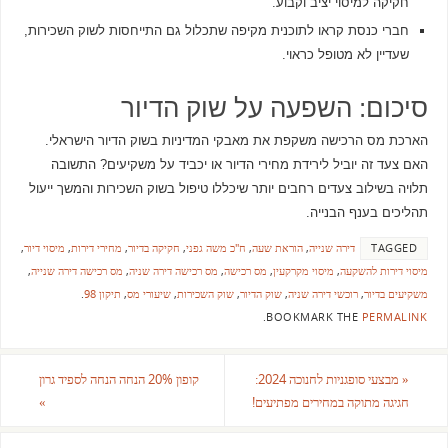
חקיקה למיסוי יציב וקבוע.
חברי כנסת קראו לתוכנית מקיפה שתכלול גם התייחסות לשוק השכירות,
שעדיין לא מטופל כראוי.
סיכום: השפעה על שוק הדיור
הארכת מס הרכישה משקפת את מאבקי המדיניות בשוק הדיור הישראלי.
האם צעד זה יוביל לירידת מחירי הדיור או יכביד על משקיעים? התשובה
תלויה בשילוב צעדים רחבים יותר שיכללו טיפול בשוק השכירות והמשך ייעול
תהליכים בענף הבנייה.
TAGGED
דירה שנייה
,
הוראת שעה
,
ח"כ משה גפני
,
חקיקה בדיור
,
מחירי דירות
,
מיסוי דיור
,
מיסוי דירות להשקעה
,
מיסוי מקרקעין
,
מס רכישה
,
מס רכישה דירה שניה
,
מס רכישה דירה שנייה
,
משקיעים בדיור
,
רוכשי דירה שניה
,
שוק הדיור
,
שוק השכירות
,
שיעורי מס
,
תיקון 98
.
.
BOOKMARK THE
PERMALINK
«
מבצעי סופגניות לחנוכה 2024:
קופון 20% הנחה הנחה לספיד גרון
חגיגה מתוקה במחירים מפתיעים!
»