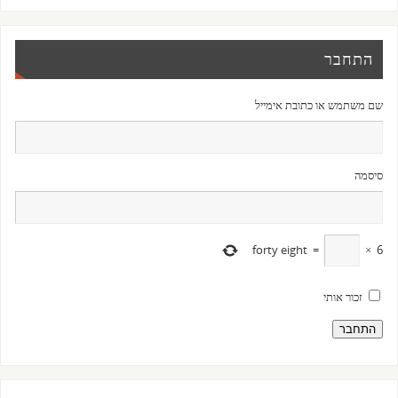
התחבר
שם משתמש או כתובת אימייל
סיסמה
forty eight
=
×
6
זכור אותי
התחבר