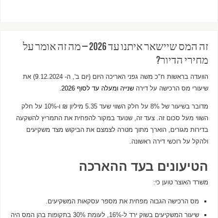
זה המס שיישאר איתנו עד 2026 – מה זה אומר על
מחירי הדיור?
הוועדה בראשות ח"כ משה גפני האריכה היום (יום ב', ה- 9.12.2024) את
שיעורי מס הרכישה על דירה
שנייה ומעלה עד
לסוף 2026.
מדובר בשיעור של 8% על חלק השווי שעד 5.35 מיליון ₪ ו-10% על חלק
השווי מעל סכום זה. צעד זה, שנועד במקור להפחית את התמריץ להשקעה
בדירות מגורים, הוארך מתוך מטרה לצמצם את הביקוש מצד משקיעים
ולהקל על רוכשי דירה ראשונה.
הטיעונים בעד ההארכה
משרד האוצר טוען כי:
מס הרכישה הגבוה מפחית את מספר עסקאות המשקיעים.
שיעור המשקיעים בשוק ירד ל-16%, לעומת 30% בתקופות בהן המס היה