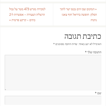
«
המקום שבו הים נכנס ישר לתוך
למכירה מגרש 473 מטר על גבול
הסלון: חופשה ברויאל חוף צאנז
הרצליה הצעירה – אפשרות ל-2
נתניה
בתים – קרקע פרטית
»
כתיבת תגובה
האימייל לא יוצג באתר.
שדות החובה מסומנים
*
התגובה שלך
*
שם
*