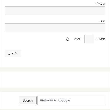
אימייל
*
אתר
חמש
×
=
חמש