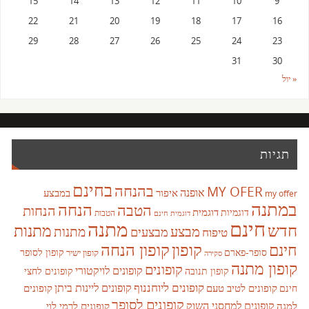
15
14
13
12
11
10
9
22
21
20
19
18
17
16
29
28
27
26
25
24
23
31
30
« יול
תגיות
בחינם
בהנחה
MY OFER
אופנה
איפור
במבצע
my offer
במתנה
הנחה
הטבה
הנחות
דוגמית
דוגמיות
הטבות
דוגמית חינם
חינם
מתנה
חדש
מתנות
מבצע
מבצעים
מתנות
טיפוח
קופון
חינם
קופון הנחה
סופר-פארם
קופון לסופר
קופון ישיר
סקירה
קופון מתנה
קופונים
קופונים לויקטורי
קופונים לחצי
קופון תנובה
קופונים ליוחננוף
קופונים ליינות ביתן
קופונים לטיב טעם
קופונים
חינם
קופונים לסופר
קופונים למחסני השוק
למגה
קופונים לרמי לוי