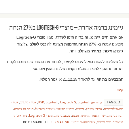
גיימינג ברמה אחרת – מוצרי Logitech-G ב27% הנחה
אם אתם חיים גיימינג, זה בדיוק הזמן לשדרג. מגוון מוצרי
Logitech-G
מוצעים עכשיו ב-
27% הנחה
,
הזדמנות מצוינת להיכנס לעולם של ציוד
גיימינג איכותי במחיר משתלם יותר.
כל שעליכם לעשות הוא להיכנס לקישור, לבחור את המוצר שברצונכם לקנות
והנחה תתאסף למוצג בעגלת הקניות שלכם באופן אוטומטי.
המבצעים בתוקף עד לתאריך 21.12.25
או גמר המלאי.
קישור
TAGGED
Logitech gaming
,
Logitech G
,
Logitech
,
KSP
,
אביזרי גיימינג
,
אביזרי
מחשב לגיימרים
,
אביזרי משחק
,
גיימינג
,
גיימינג מקצועי
,
גיימרים בישראל
,
הנחה על גיימינג
,
הנחת גיימינג
,
ישדרוג עמדת גיימינג
,
מבצע
,
מבצע גיימינג
,
מוצרי Logitech G
,
ציוד איכותי
לגיימרים
,
ציוד גיימינג
,
ציוד למחשב גיימינג
.
BOOKMARK THE
PERMALINK
.