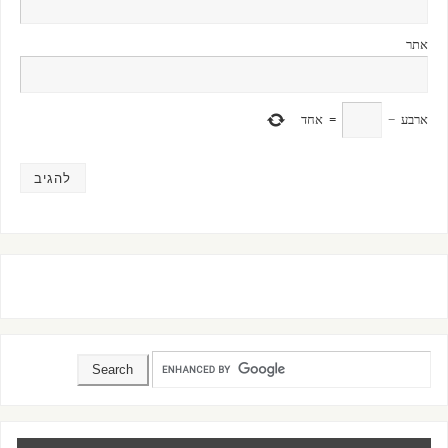
אתר
ארבע
−
=
אחד