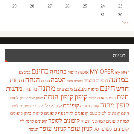
29
28
27
26
25
24
23
31
30
« יול
תגיות
בחינם
בהנחה
MY OFER
אופנה
איפור
במבצע
my offer
במתנה
הנחה
הטבה
הנחות
דוגמית
דוגמיות
הטבות
דוגמית חינם
חינם
מתנה
חדש
מתנות
מבצע
מבצעים
מתנות
טיפוח
קופון
חינם
קופון הנחה
סופר-פארם
קופון לסופר
קופון ישיר
סקירה
קופון מתנה
קופונים
קופונים לויקטורי
קופונים לחצי
קופון תנובה
קופונים ליוחננוף
קופונים ליינות ביתן
קופונים לטיב טעם
קופונים
חינם
קופונים לסופר
קופונים למחסני השוק
למגה
קופונים לרמי לוי
קניון עופר
קניוני עופר
קופונים לשופרסל
תנובה