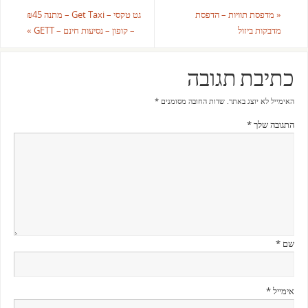
«
מדפסת תוויות – הדפסת
גט טקסי – Get Taxi – מתנה ₪45
מדבקות ביזול
– קופון – נסיעות חינם – GETT
»
כתיבת תגובה
האימייל לא יוצג באתר.
שדות החובה מסומנים
*
התגובה שלך
*
שם
*
אימייל
*